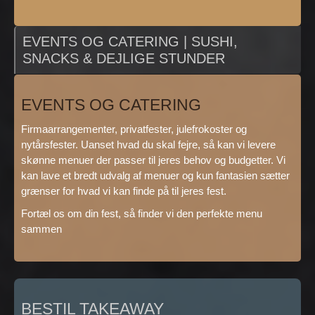
EVENTS OG CATERING | SUSHI,
SNACKS & DEJLIGE STUNDER
EVENTS OG CATERING
Firmaarrangementer, privatfester, julefrokoster og
nytårsfester. Uanset hvad du skal fejre, så kan vi levere
skønne menuer der passer til jeres behov og budgetter. Vi
kan lave et bredt udvalg af menuer og kun fantasien sætter
grænser for hvad vi kan finde på til jeres fest.
Fortæl os om din fest, så finder vi den perfekte menu
sammen
BESTIL TAKEAWAY