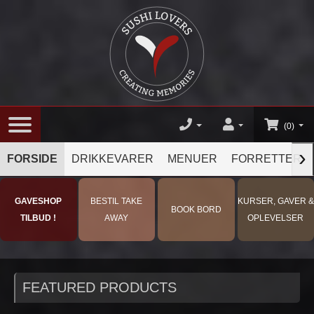
(0)
›
FORSIDE
DRIKKEVARER
MENUER
FORRETTER
GAVESHOP
BESTIL TAKE
KURSER, GAVER &
BOOK BORD
TILBUD !
AWAY
OPLEVELSER
FEATURED PRODUCTS