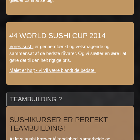
glæder os til at se dig.
#4 WORLD SUSHI CUP 2014
Vores sushi
er gennemtænkt og velsmagende og
sammensat af de bedste råvarer. Og vi sætter en ære i at
gøre det til den helt rigtige pris.
Målet er højt - vi vil være blandt de bedste!
TEAMBUILDING ?
SUSHIKURSER ER PERFEKT
TEAMBUILDING!
At lave sushi kræver tålmodighed, samarbejde og