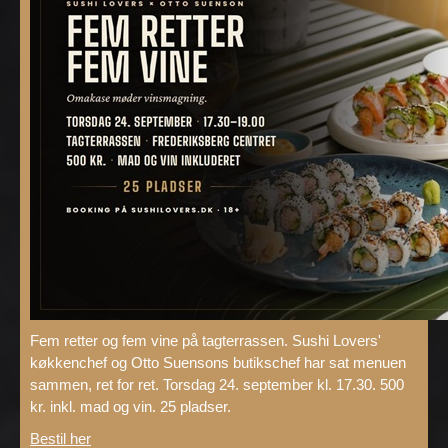
Fem retter og fem vine på tagterrassen. Sushi Lovers'
køkkenchef og Otto Suensons butikschef har sat menuen
sammen, ret for ret. Torsdag 24. september kl. 17.30. 500
kr. inkl. mad og vin. 25 pladser.
Bestil her