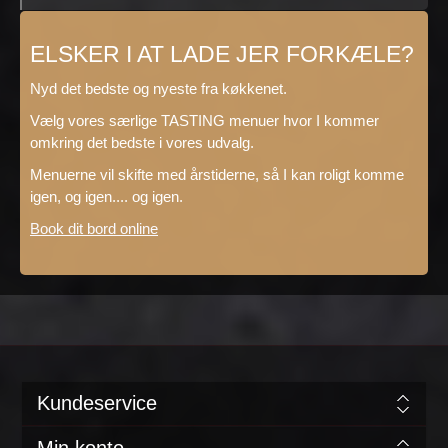
ELSKER I AT LADE JER FORKÆLE?
Nyd det bedste og nyeste fra køkkenet.
Vælg vores særlige TASTING menuer hvor I kommer
omkring det bedste i vores udvalg.
Menuerne vil skifte med årstiderne, så I kan roligt komme
igen, og igen.... og igen.
Book dit bord online
Kundeservice
Min konto