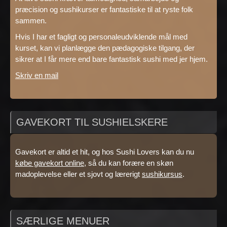
præcision og sushikurser er fantastiske til at ryste folk
sammen.
Hvis I har et fagligt og personaleudviklende mål med
kurset, kan vi planlægge den pædagogiske tilgang, der
sikrer at I får mere end bare fantastisk sushi med jer hjem.
Skriv en mail
GAVEKORT TIL SUSHIELSKERE
Gavekort er altid et hit, og hos Sushi Lovers kan du nu
købe gavekort online
, så du kan forære en skøn
madoplevelse eller et sjovt og lærerigt
sushikursus
.
SÆRLIGE MENUER