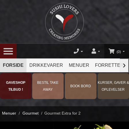
(0)
›
FORSIDE
DRIKKEVARER
MENUER
FORRETTER
GAVESHOP
BESTIL TAKE
KURSER, GAVER &
BOOK BORD
TILBUD !
AWAY
OPLEVELSER
Menuer
/
Gourmet
/
Gourmet Extra for 2